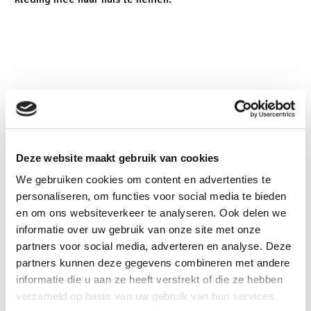
Ouders, opa’s en oma’s kwamen langs en spraken hun
waardering uit voor het initiatief. Een moeder vertelde
blij dat ze ook mooie kleding had gevonden voor haar
nichtjes en neefjes.
Deze website maakt gebruik van cookies
We gebruiken cookies om content en advertenties te
Hoe leuk: ook de kinderopvang Klein Alkmaar sloot aan bij
personaliseren, om functies voor social media te bieden
dit initiatief!
en om ons websiteverkeer te analyseren. Ook delen we
informatie over uw gebruik van onze site met onze
Alle kleding die aan het einde van de middag overbleef,
partners voor social media, adverteren en analyse. Deze
wordt gedoneerd aan Stichting DierenLot. Zo krijgt alles
partners kunnen deze gegevens combineren met andere
een mooie nieuwe bestemming. Een prachtig voorbeeld
informatie die u aan ze heeft verstrekt of die ze hebben
van hoe kinderen zelf in actie komen voor een
verzameld op basis van uw gebruik van hun services.
duurzamere wereld.